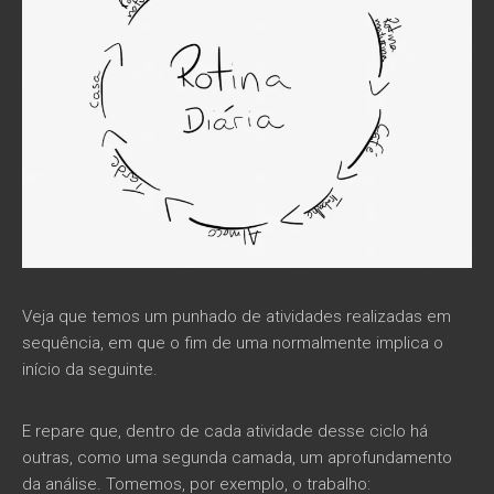
Veja que temos um punhado de atividades realizadas em
sequência, em que o fim de uma normalmente implica o
início da seguinte.
E repare que, dentro de cada atividade desse ciclo há
outras, como uma segunda camada, um aprofundamento
da análise. Tomemos, por exemplo, o trabalho: