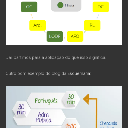
Daí, partimos para a aplicação do que isso significa.
Outro bom exemplo do blog da
Esquemaria
: