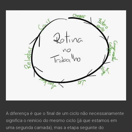
A diferença é que o final de um ciclo não necessariamente
significa o reinício do mesmo ciclo (já que estamos em
uma segunda camada), mas a etapa seguinte do