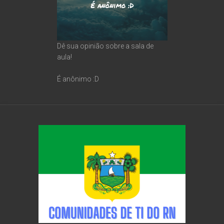
Dê sua opinião sobre a sala de
aula!
É anônimo :D