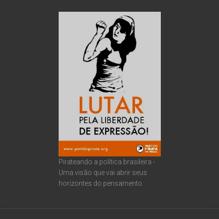
Pirateando a política brasileira -
Uma visão que vai abrir seus
horizontes do pensamento