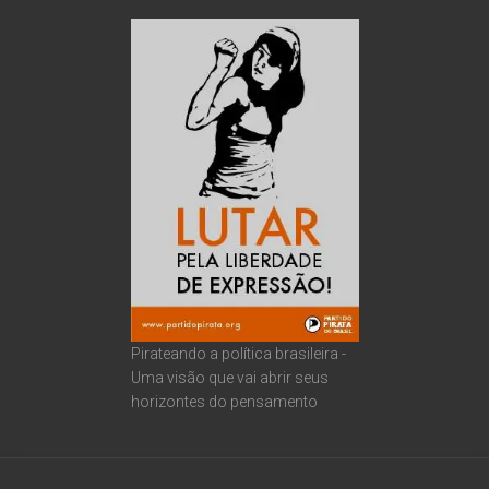
Pirateando a política brasileira -
Uma visão que vai abrir seus
horizontes do pensamento