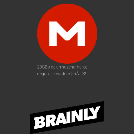
20GBs de armazenamento
seguro, privado e GRÁTIS!