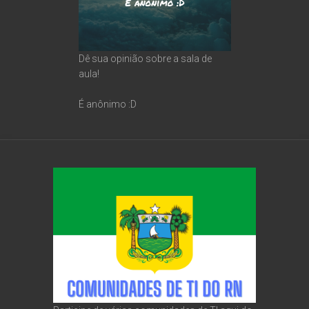
Dê sua opinião sobre a sala de
aula!
É anônimo :D