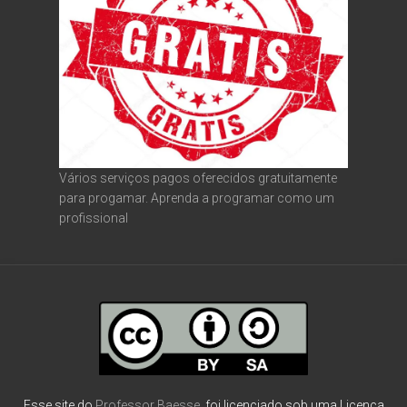
Vários serviços pagos oferecidos gratuitamente
para progamar. Aprenda a programar como um
profissional
Esse site do
Professor Baesse
, foi licenciado sob uma Licença