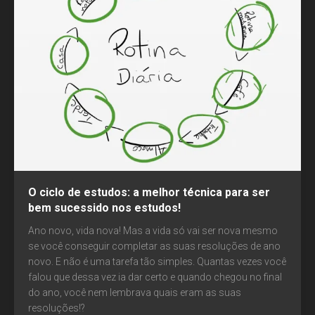
O ciclo de estudos: a melhor técnica para ser
bem sucessido nos estudos!
Ano novo, vida nova! Mas a vida só vai ser nova mesmo
se você conseguir completar as suas resoluções de ano
novo. E não é uma tarefa tão simples. Quantas vezes você
falou que dessa vez ia dar certo e quando chegou no final
do ano, você nem lembrava quais eram as suas
resoluções!?