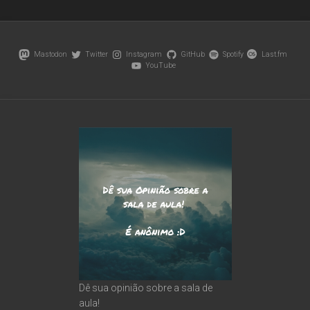
Mastodon
Twitter
Instagram
GitHub
Spotify
Last.fm
YouTube
Dê sua opinião sobre a sala de
aula!