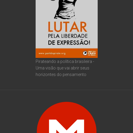
Pirateando a política brasileira -
Uma visão que vai abrir seus
horizontes do pensamento