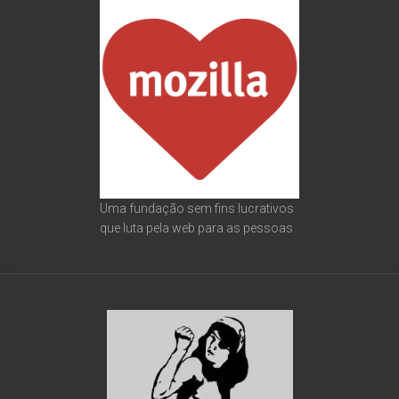
Uma fundação sem fins lucrativos
que luta pela web para as pessoas