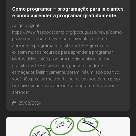
Como programar – programação para iniciantes
e como aprender a programar gratuitamente
Artigo original:
https://www.freecodecamp.org/portuguese/news/como-
programar-programacao-para-iniciantes-e-como-
aprender-a-programar-gratuitamente/ Hoje em dia,
existem muitos recursos para aprender a programar.
Muitos deles estão prontamente disponíveis on-line
gratuitamente – escolher um, portanto, pode ser
esmagador. Definitivamente, porém, há um lado positivo:
você não precisa mais participar de um bootcamp pago
ou universidade para aprender a programar. Você pode
aprender...
25/08/2024