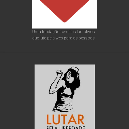
Uma fundação sem fins lucrativos
que luta pela web para as pessoas