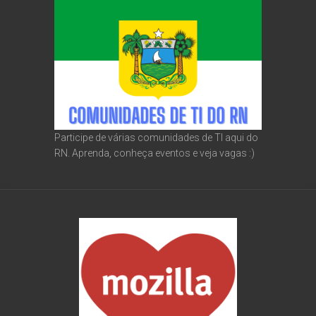
Participe de várias comunidades de TI aqui do
RN. Aprenda, conheça eventos e veja vagas :)