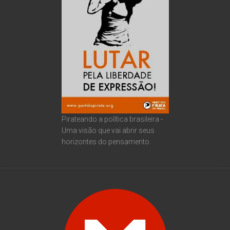
Pirateando a política brasileira -
Uma visão que vai abrir seus
horizontes do pensamento