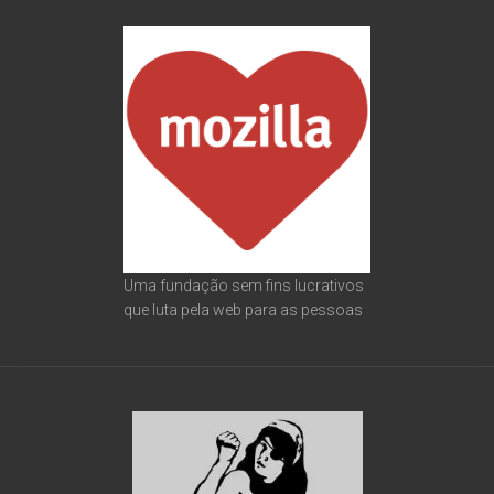
Uma fundação sem fins lucrativos
que luta pela web para as pessoas